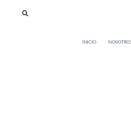
https://saludyformamedical.com
INICIO
NOSOTRO