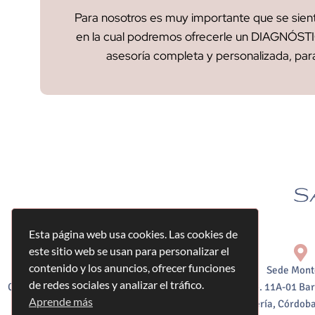
Para nosotros es muy importante que se sien
en la cual podremos ofrecerle un DIAGNÓSTI
asesoría completa y personalizada, para
Esta página web usa cookies. Las cookies de
este sitio web se usan para personalizar el
contenido y los anuncios, ofrecer funciones
Sede Bogotá:
Sede Mont
de redes sociales y analizar el tráfico.
Calle 127#14-54 Consultorio 517 Edificio
Calle 60 No. 11A-01 Bar
Aprende más
Gradeco Business Plaza, Bogotá,
Montería, Córdoba