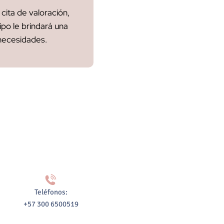
ita de valoración,
o le brindará una
 necesidades.
Teléfonos:
+57 300 6500519