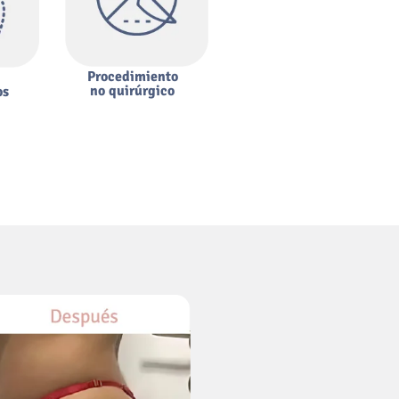
Procedimiento
no quirúrgico
os