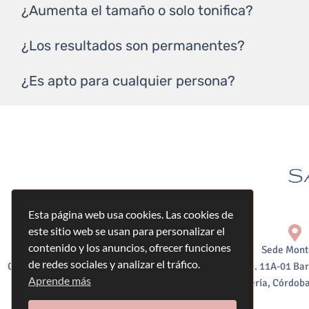
¿Aumenta el tamaño o solo tonifica?
¿Los resultados son permanentes?
¿Es apto para cualquier persona?
Esta página web usa cookies. Las cookies de
este sitio web se usan para personalizar el
contenido y los anuncios, ofrecer funciones
Sede Bogotá:
Sede Mont
de redes sociales y analizar el tráfico.
Calle 127#14-54 Consultorio 517 Edificio
Calle 60 No. 11A-01 Bar
Aprende más
Gradeco Business Plaza, Bogotá,
Montería, Córdoba
Colombia