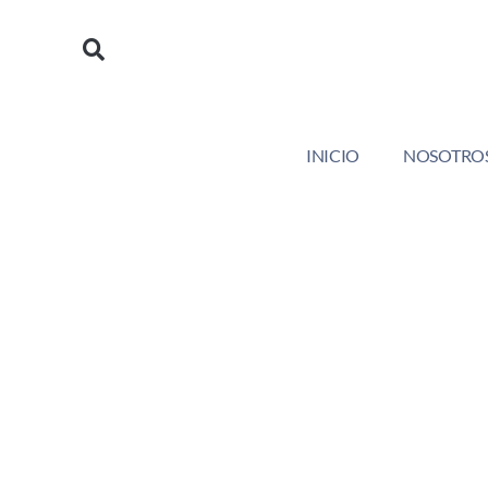
https://saludyformamedical.com
INICIO
NOSOTRO