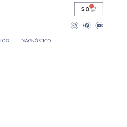
0
$
0
BLOG
DIAGNÓSTICO