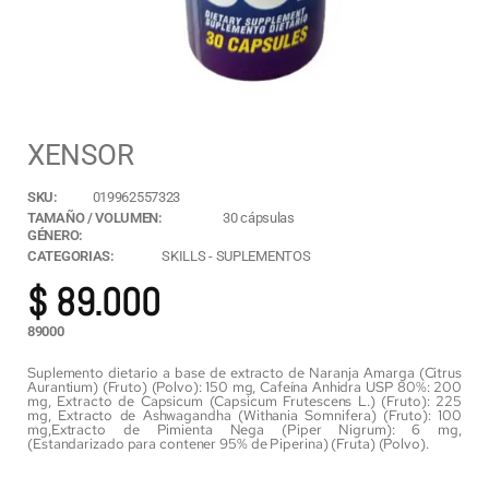
XENSOR
SKU:
019962557323
TAMAÑO / VOLUMEN:
30 cápsulas
GÉNERO:
CATEGORIAS:
SKILLS
-
SUPLEMENTOS
$
89.000
89000
Suplemento dietario a base de extracto de Naranja Amarga (Citrus
Aurantium) (Fruto) (Polvo): 150 mg, Cafeína Anhidra USP 80%: 200
mg, Extracto de Capsicum (Capsicum Frutescens L.) (Fruto): 225
mg, Extracto de Ashwagandha (Withania Somnifera) (Fruto): 100
mg,Extracto de Pimienta Nega (Piper Nigrum): 6 mg,
(Estandarizado para contener 95% de Piperina) (Fruta) (Polvo).