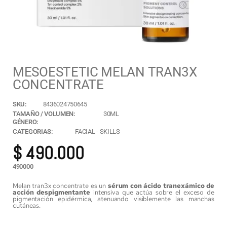
MESOESTETIC MELAN TRAN3X
CONCENTRATE
SKU:
8436024750645
TAMAÑO / VOLUMEN:
30ML
GÉNERO:
CATEGORIAS:
FACIAL
-
SKILLS
$
490.000
490000
Melan tran3x concentrate es un
sérum con ácido tranexámico de
acción despigmentante
intensiva que actúa sobre el exceso de
pigmentación epidérmica, atenuando visiblemente las manchas
cutáneas.