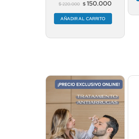
150.000
$
$
220.000
AÑADIR AL CARRITO