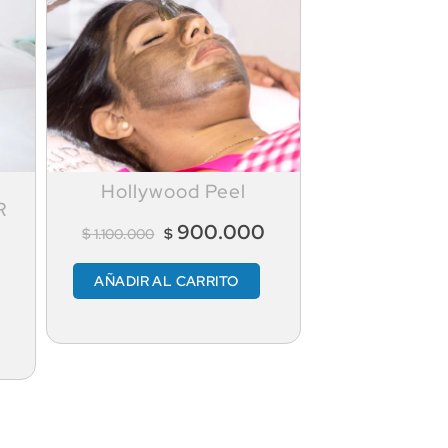
Hollywood Peel
R
S
900.000
$
$
1.100.000
AÑADIR AL CARRITO