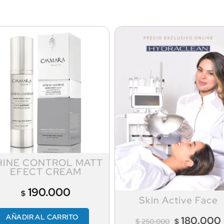
HINE CONTROL MATT
EFECT CREAM
190.000
$
Skin Active Face
AÑADIR AL CARRITO
180.000
$
$
250.000