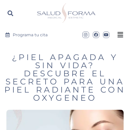
https://saludyformamedical.com
Programa tu cita
¿PIEL APAGADA Y
SIN VIDA?
DESCUBRE EL
SECRETO PARA UNA
PIEL RADIANTE CON
OXYGENEO