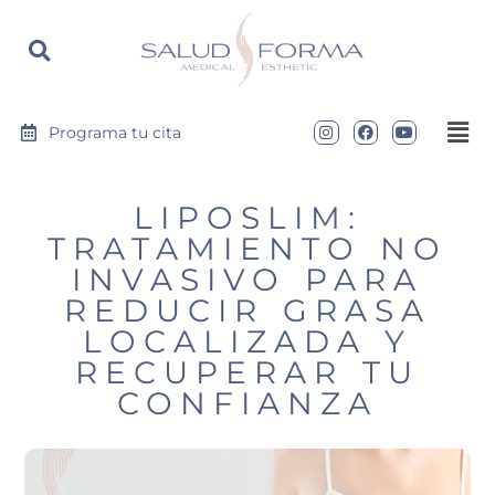
https://saludyformamedical.com
Programa tu cita
LIPOSLIM:
TRATAMIENTO NO
INVASIVO PARA
REDUCIR GRASA
LOCALIZADA Y
RECUPERAR TU
CONFIANZA