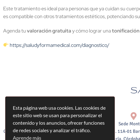
Este tratamiento es ideal para personas que ya cuidan su cuerpo
es compatible con otros tratamientos estéticos, potenciando su
Agenda tu
valoración gratuita
y cómo lograr una
tonificación 
https://saludyformamedical.com/diagnostico/
Esta página web usa cookies. Las cookies de
este sitio web se usan para personalizar el
contenido y los anuncios, ofrecer funciones
Sede Bogotá:
Sede Mont
de redes sociales y analizar el tráfico.
Calle 127#14-54 Consultorio 517 Edificio
Calle 60 No. 11A-01 Bar
Aprende más
Gradeco Business Plaza, Bogotá,
Montería, Córdoba