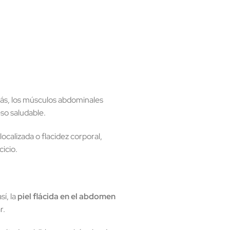
más, los músculos abdominales
so saludable.
ocalizada o flacidez corporal,
icio.
í, la
piel flácida en el abdomen
r.