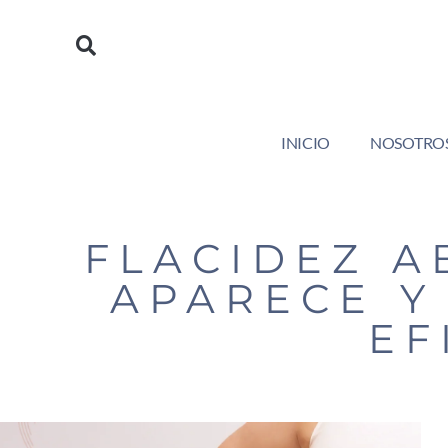
https://saludyformamedical.com
INICIO
NOSOTRO
FLACIDEZ A
APARECE Y
EF