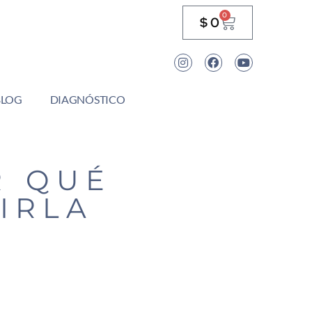
0
$
0
BLOG
DIAGNÓSTICO
R QUÉ
IRLA