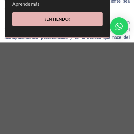
trabajado por una medicina estética donde el paciente sea
Aprende más
escuchado, acompañado y valorado.
¡ENTIENDO!
Más allá de la tecnología o los tratamientos de alta gama, en
Salud y Forma Medical creemos en el poder del
acompañamiento personalizado y en la belleza que nace del
bienestar.
Cada paso de nuestro equipo tiene un propósito: que recibas lo
mejor en cada etapa de tu tratamiento. Tu bienestar es nuestro
motor, y tu transformación, nuestro mayor orgullo.
Contamos con la mejor tecnología de la
industria estética.