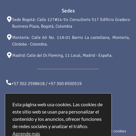
Sedes
Sede Bogotá: Calle 127#14-54 Consultorio 517 Edificio Gradeco
Business Plaza, Bogotá, Colombia
Montería: Calle 60 No. 11A-01 Barrio La castellana, Montería,
Córdoba - Colombia.
Madrid: Calle del Dr.Fleming, 11 Local, Madrid - España.
+57 302 2598618 / +57 300 6500519
atencionalcliente@saludyformamedical.com
Esta página web usa cookies. Las cookies de
este sitio web se usan para personalizar el
contenido y los anuncios, ofrecer funciones
de redes sociales y analizar el tráfico.
Aviso Legal
Políticas de
Políticas de cookies
Aprende más